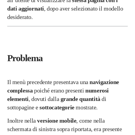
all’utente di visualizzare la
stessa pagina con i
dati aggiornati
, dopo aver selezionato il modello
desiderato.
Problema
Il menù precedente presentava una
navigazione
complessa
poiché erano presenti
numerosi
elementi
, dovuti dalla
grande
quantità
di
sottopagine e
sottocategorie
mostrate.
Inoltre nella
versione
mobile
, come nella
schermata di sinistra sopra riportata, era presente