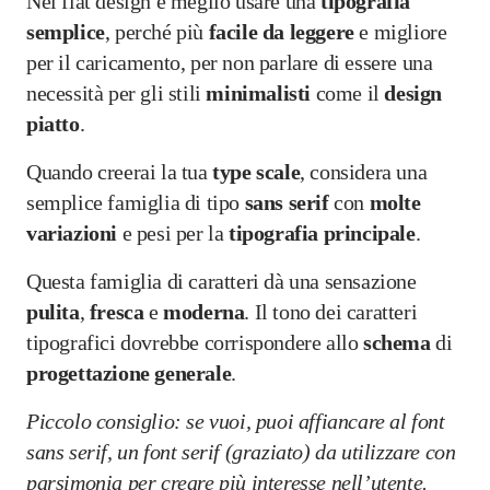
Nel flat design è meglio usare una
tipografia
semplice
, perché più
facile da leggere
e migliore
per il caricamento, per non parlare di essere una
necessità per gli stili
minimalisti
come il
design
piatto
.
Quando creerai la tua
type
scale
, considera una
semplice famiglia di tipo
sans serif
con
molte
variazioni
e pesi per la
tipografia
principale
.
Questa famiglia di caratteri dà una sensazione
pulita
,
fresca
e
moderna
. Il tono dei caratteri
tipografici dovrebbe corrispondere allo
schema
di
progettazione
generale
.
Piccolo consiglio: se vuoi, puoi affiancare al font
sans serif, un font serif (graziato) da utilizzare con
parsimonia per creare più interesse nell’utente.