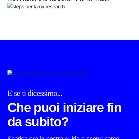
E se ti dicessimo...
Che puoi iniziare fin
da subito?
Scarica ora la nostra guida e scopri come