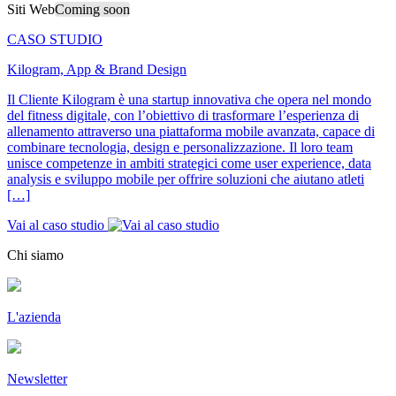
Siti Web
Coming soon
CASO STUDIO
Kilogram, App & Brand Design
Il Cliente Kilogram è una startup innovativa che opera nel mondo
del fitness digitale, con l’obiettivo di trasformare l’esperienza di
allenamento attraverso una piattaforma mobile avanzata, capace di
combinare tecnologia, design e personalizzazione. Il loro team
unisce competenze in ambiti strategici come user experience, data
analysis e sviluppo mobile per offrire soluzioni che aiutano atleti
[…]
Vai al caso studio
Chi siamo
L'azienda
Newsletter