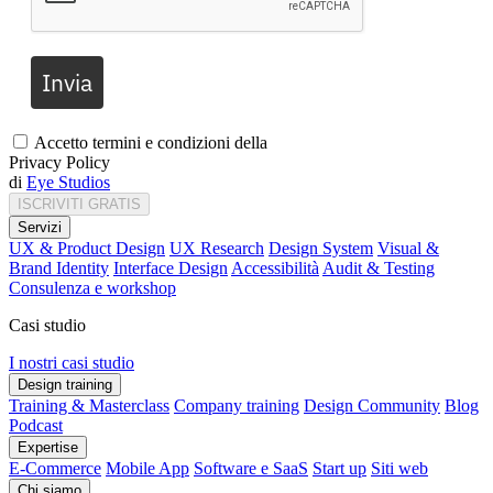
Invia
Accetto termini e condizioni della
Privacy Policy
di
Eye Studios
ISCRIVITI GRATIS
Servizi
UX & Product Design
UX Research
Design System
Visual &
Brand Identity
Interface Design
Accessibilità
Audit & Testing
Consulenza e workshop
Casi studio
I nostri casi studio
Design training
Training & Masterclass
Company training
Design Community
Blog
Podcast
Expertise
E-Commerce
Mobile App
Software e SaaS
Start up
Siti web
Chi siamo