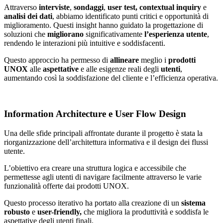
Attraverso
interviste
,
sondaggi
,
user test, contextual inquiry
e
analisi
dei
dati
, abbiamo identificato punti critici e opportunità di
miglioramento. Questi insight hanno guidato la progettazione di
soluzioni che
migliorano
significativamente
l’esperienza
utente
,
rendendo le interazioni più intuitive e soddisfacenti.
Questo approccio ha permesso di
allineare
meglio i
prodotti
UNOX
alle
aspettative
e alle esigenze reali degli
utenti
,
aumentando così la soddisfazione del cliente e l’efficienza operativa.
Information Architecture e User Flow Design
Una delle sfide principali affrontate durante il progetto è stata la
riorganizzazione dell’architettura informativa e il design dei flussi
utente.
L’obiettivo era creare una struttura logica e accessibile che
permettesse agli utenti di navigare facilmente attraverso le varie
funzionalità offerte dai prodotti UNOX.
Questo processo iterativo ha portato alla creazione di un
sistema
robusto
e
user-friendly,
che migliora la produttività e soddisfa le
aspettative degli utenti finali.