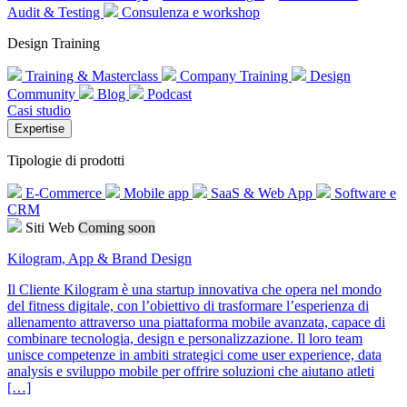
Audit & Testing
Consulenza e workshop
Design Training
Training & Masterclass
Company Training
Design
Community
Blog
Podcast
Casi studio
Expertise
Tipologie di prodotti
E-Commerce
Mobile app
SaaS & Web App
Software e
CRM
Siti Web
Coming soon
Kilogram, App & Brand Design
Il Cliente Kilogram è una startup innovativa che opera nel mondo
del fitness digitale, con l’obiettivo di trasformare l’esperienza di
allenamento attraverso una piattaforma mobile avanzata, capace di
combinare tecnologia, design e personalizzazione. Il loro team
unisce competenze in ambiti strategici come user experience, data
analysis e sviluppo mobile per offrire soluzioni che aiutano atleti
[…]