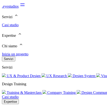
.eyestudios
Servizi
Casi studio
Expertise
Chi siamo
Inizia un progetto
Servizi
Servizi
UX & Product Design
UX Research
Design System
Visu
Design Training
Training & Masterclass
Company Training
Design Commun
Casi studio
Expertise