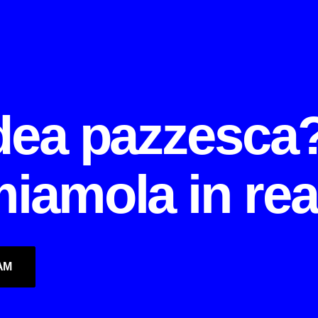
idea pazzesca
iamola in real
AM