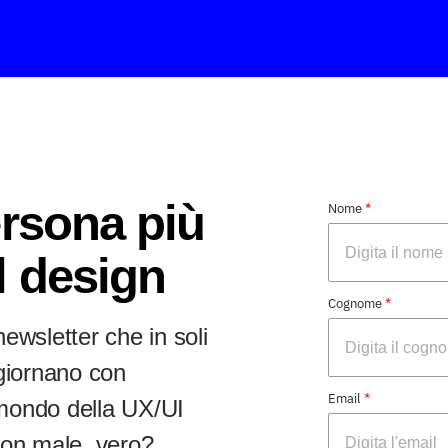
ersona più
*
Nome
l design
*
Cognome
newsletter che in soli
giornano con
*
Email
l mondo della UX/UI
Non male, vero?