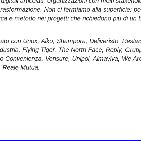
 digitali articolati, organizzazioni con molti stakehol
trasformazione. Non ci fermiamo alla superficie: p
erca e metodo nei progetti che richiedono più di un
ato con Unox, Aiko, Shampora, Deliveristo, Restwo
dustria, Flying Tiger, The North Face, Reply, Grup
 Convenienza, Verisure, Unipol, Almaviva, We Ar
, Reale Mutua.