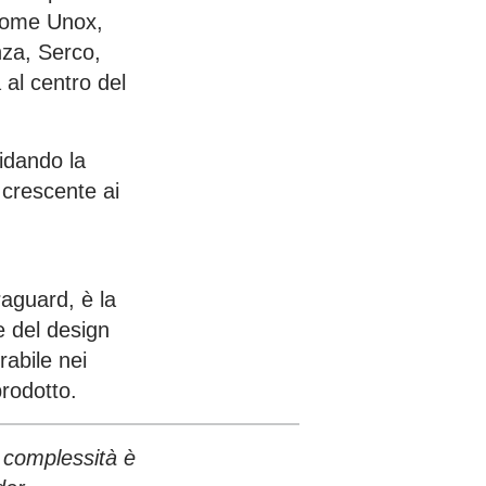
 come Unox,
za, Serco,
 al centro del
lidando la
 crescente ai
aguard, è la
e del design
rabile nei
prodotto.
 complessità è