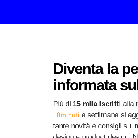
Diventa la p
informata su
Più di
15 mila iscritti
alla 
a settimana si ag
10minuti
tante novità e consigli su
design e product design. 