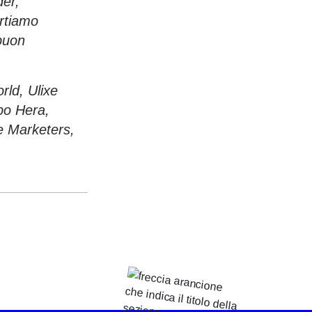
der,
ortiamo
 buon
rld, Ulixe
po Hera,
e Marketers,