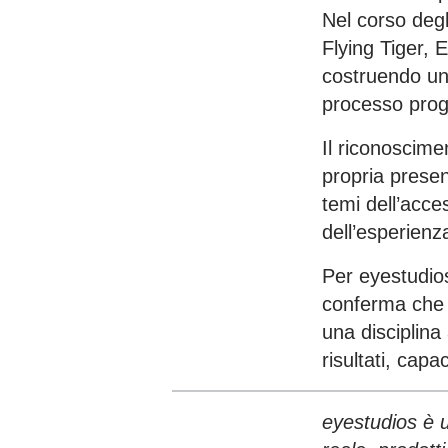
Nel corso degl
Flying Tiger,
costruendo un 
processo prog
Il riconoscime
propria presen
temi dell’acce
dell’esperienz
Per eyestudios
conferma che e
una disciplina
risultati, cap
eyestudios è 