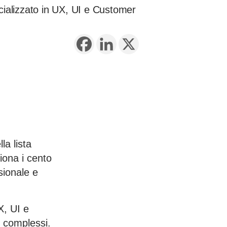
ecializzato in UX, UI e Customer
la lista
iona i cento
sionale e
X, UI e
i complessi.