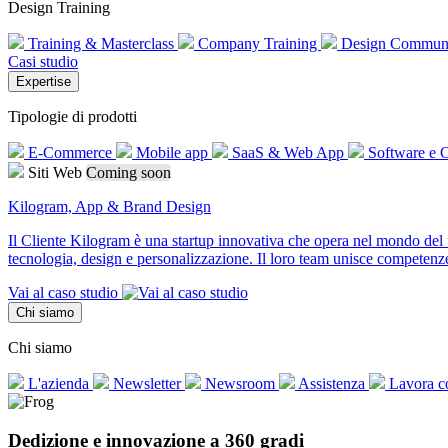
Design Training
Training & Masterclass
Company Training
Design Commun
Casi studio
Expertise
Tipologie di prodotti
E-Commerce
Mobile app
SaaS & Web App
Software e
Siti Web
Coming soon
Kilogram, App & Brand Design
Il Cliente Kilogram è una startup innovativa che opera nel mondo del f
tecnologia, design e personalizzazione. Il loro team unisce competenze 
Vai al caso studio
Chi siamo
Chi siamo
L'azienda
Newsletter
Newsroom
Assistenza
Lavora c
Dedizione e innovazione a 360 gradi