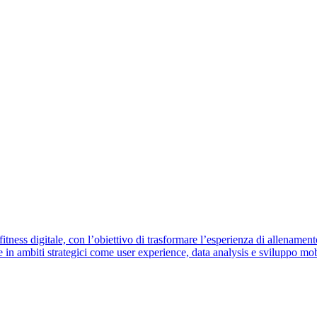
itness digitale, con l’obiettivo di trasformare l’esperienza di allename
in ambiti strategici come user experience, data analysis e sviluppo mobi