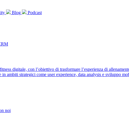
ity
Blog
Podcast
 CRM
itness digitale, con l’obiettivo di trasformare l’esperienza di allename
in ambiti strategici come user experience, data analysis e sviluppo mobi
on noi